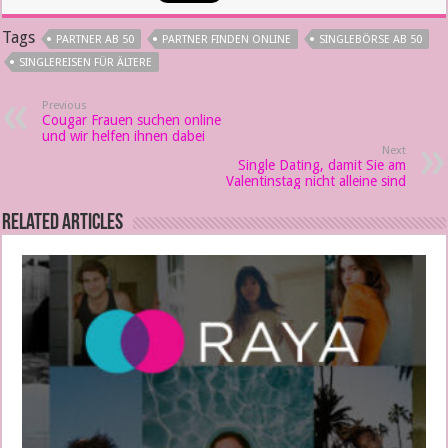
Tags
PARTNER AB 50
PARTNER FINDEN ONLINE
SINGLEBÖRSE AB 50
SINGLEREISEN FÜR ÄLTERE
Previous
Cougar Frauen suchen online
und wir helfen ihnen dabei
Next
Single Dating, damit Sie am
Valentinstag nicht alleine sind
Related Articles