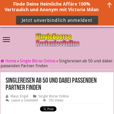
Finde Deine Heimliche Affäre 100%
Vertraulich und Anonym mit Victoria Milan
Jetzt unverbindlich anmelden!
Home
»
Single Börse Online
»
Singlereisen ab 50 und dabei
passenden Partner finden
Singlereisen ab 50 und dabei passenden
Partner finden
Klaus Engel
Single Börse Online
Leave a comment
733 Views