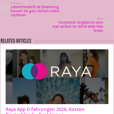
Previous
Lebensfreude50.de Bewertung
können Sie ganz einfach online
nachlesen
Next
Kostenlose Singlebörse kann
man einfach Im World Wide Web
finden
Related Articles
Raya App Erfahrungen 2026, Kosten