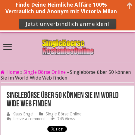
Finde Deine Heimliche Affäre 100%
Vertraulich und Anonym mit Victoria Milan
Jetzt unverbindlich anmelden!
Home
»
Single Börse Online
»
Singlebörse über 50 können
Sie im World Wide Web finden
Singlebörse über 50 können Sie im World
Wide Web finden
Klaus Engel
Single Börse Online
Leave a comment
746 Views