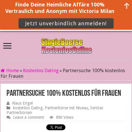
Finde Deine Heimliche Affäre 100%
Vertraulich und Anonym mit Victoria Milan
Jetzt unverbindlich anmelden!
Home
»
Kostenlos Dating
»
Partnersuche 100% kostenlos
für Frauen
Partnersuche 100% kostenlos für Frauen
Klaus Engel
Kostenlos Dating
,
Partnerbörse mit Niveau
,
Seriöse
Partnerbörsen
Leave a comment
890 Views