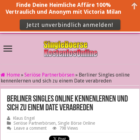
Finde Deine Heimliche Affäre 100%
Vertraulich und Anonym mit Victoria Milan
Jetzt unverbindlich anmelden!
Home
»
Seriöse Partnerbörsen
»
Berliner Singles online
kennenlernen und sich zu einem Date verabreden
Berliner Singles online kennenlernen und
sich zu einem Date verabreden
Klaus Engel
Seriöse Partnerbörsen
,
Single Börse Online
Leave a comment
798 Views