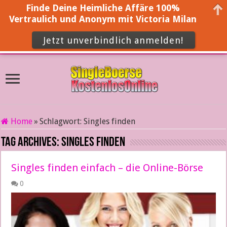
Finde Deine Heimliche Affäre 100%
Vertraulich und Anonym mit Victoria Milan
Jetzt unverbindlich anmelden!
Home
»
Schlagwort:
Singles finden
Tag Archives:
Singles finden
Singles finden einfach – die Online-Börse
0