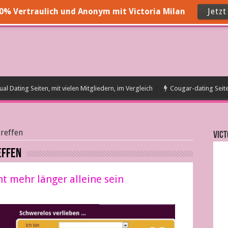
00% Vertraulich und Anonym mit Victoria Milan
Jetz
al Dating Seiten, mit vielen Mitgliedern, im Vergleich
Cougar-dating Seit
treffen
VICT
effen
ht mehr länger alleine sein