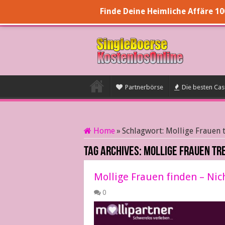
Finde Deine Heimliche Affäre 1
Partnerbörse
Die besten Casu
Home
»
Schlagwort:
Mollige Frauen 
Tag Archives:
Mollige Frauen tr
Mollige Frauen finden – Nic
0