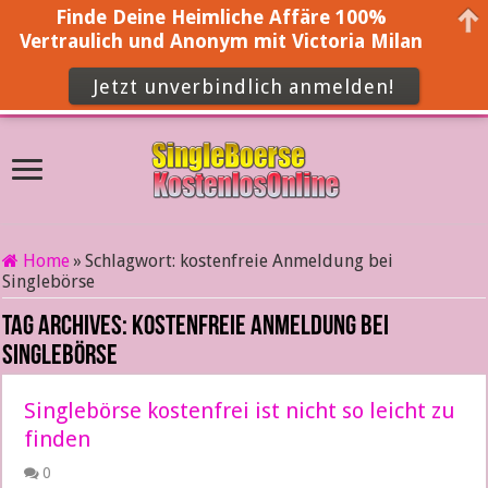
Finde Deine Heimliche Affäre 100%
Vertraulich und Anonym mit Victoria Milan
Jetzt unverbindlich anmelden!
Home
»
Schlagwort:
kostenfreie Anmeldung bei
Singlebörse
Tag Archives:
kostenfreie Anmeldung bei
Singlebörse
Singlebörse kostenfrei ist nicht so leicht zu
finden
0