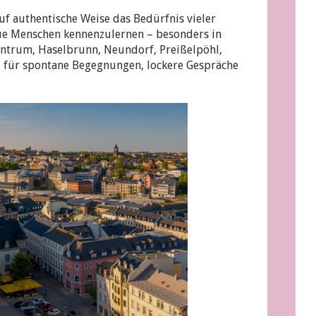
2026:
uf authentische Weise das Bedürfnis vieler
verheiratete
Frauen
eue Menschen kennenzulernen – besonders in
für
entrum, Haselbrunn, Neundorf, Preißelpöhl,
diskrete
nd für spontane Begegnungen, lockere Gespräche
Begegnungen