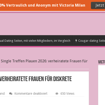
00% Vertraulich und Anonym mit Victoria Milan
Jetz
al Dating Seiten, mit vielen Mitgliedern, im Vergleich
Cougar-dating Seit
»
Single Treffen Plauen 2026: verheiratete Frauen für
VICT
 verheiratete Frauen für diskrete
für
land
Kommentare deaktiviert
650 Views
Single
Treffen
Plauen