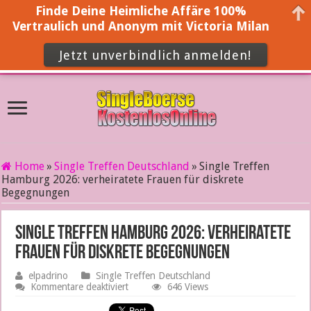
Finde Deine Heimliche Affäre 100%
Vertraulich und Anonym mit Victoria Milan
Jetzt unverbindlich anmelden!
Home
»
Single Treffen Deutschland
»
Single Treffen
Hamburg 2026: verheiratete Frauen für diskrete
Begegnungen
Single Treffen Hamburg 2026: verheiratete
Frauen für diskrete Begegnungen
elpadrino
Single Treffen Deutschland
für
Kommentare deaktiviert
646 Views
Single
Treffen