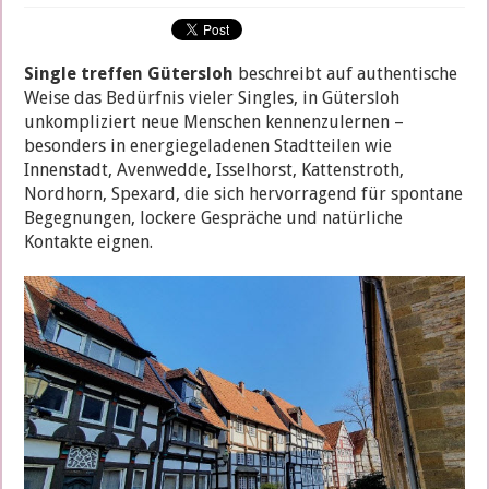
Single
Treffen
Gütersloh
2026:
Single treffen Gütersloh
beschreibt auf authentische
verheiratete
Weise das Bedürfnis vieler Singles, in Gütersloh
Frauen
für
unkompliziert neue Menschen kennenzulernen –
diskrete
besonders in energiegeladenen Stadtteilen wie
Begegnungen
Innenstadt, Avenwedde, Isselhorst, Kattenstroth,
Nordhorn, Spexard, die sich hervorragend für spontane
Begegnungen, lockere Gespräche und natürliche
Kontakte eignen.