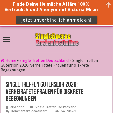
Finde Deine Heimliche Affäre 100%
Vertraulich und Anonym mit Victoria Milan
Jetzt unverbindlich anmelden!
Home
»
Single Treffen Deutschland
»
Single Treffen
Gütersloh 2026: verheiratete Frauen für diskrete
Begegnungen
Single Treffen Gütersloh 2026:
verheiratete Frauen für diskrete
Begegnungen
elpadrino
Single Treffen Deutschland
für
Kommentare deaktiviert
645 Views